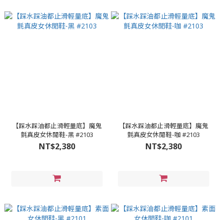
【踩水踩油都止滑輕量底】魔鬼
【踩水踩油都止滑輕量底】魔鬼
氈真皮女休閒鞋-黑 #2103
氈真皮女休閒鞋-咖 #2103
NT$2,380
NT$2,380