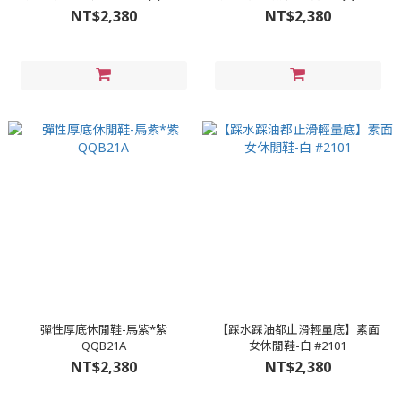
NT$2,380
NT$2,380
彈性厚底休閒鞋-馬紫*紫
【踩水踩油都止滑輕量底】素面
QQB21A
女休閒鞋-白 #2101
NT$2,380
NT$2,380