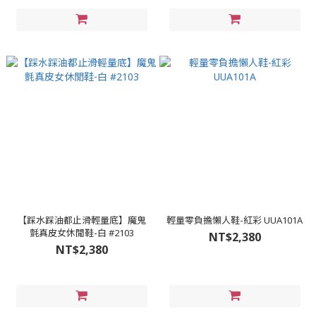
【踩水踩油都止滑輕量底】魔鬼
輕量零負擔懶人鞋-紅彩 UUA101A
氈真皮女休閒鞋-白 #2103
NT$2,380
NT$2,380