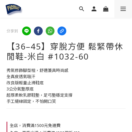
分享到
【36–45】穿脫方便 鬆緊帶休
閒鞋-米白 #1032-60
秀氣修飾腳型楦，舒適兼具時尚感
全真皮透氣吸汗
改良版輕量止滑鞋底
3公分氣墊厚底
超厚柔軟乳膠鞋墊，足弓墊穩定支撐
手工縫線固定，不怕開口笑
全店，消費滿1500元免運費