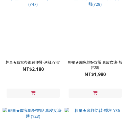
輕量★鬆緊帶後踩便鞋-深紅 (Y47)
輕量★魔鬼氈好穿脫 真皮女涼-藍
(Y28)
NT$2,180
NT$1,980