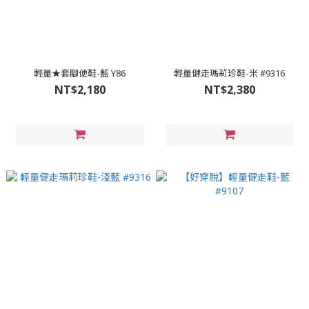
輕量★套腳便鞋-藍 Y86
輕量健走瑪莉珍鞋-米 #9316
NT$2,180
NT$2,380