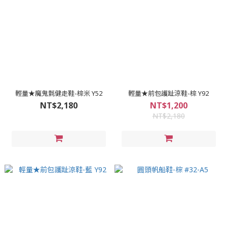
輕量★魔鬼氈健走鞋-棕米 Y52
輕量★前包護趾涼鞋-棕 Y92
NT$2,180
NT$1,200
NT$2,180