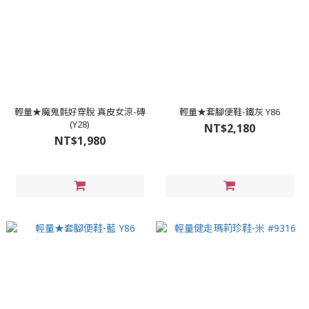
輕量★魔鬼氈好穿脫 真皮女涼-磚
輕量★套腳便鞋-鐵灰 Y86
(Y28)
NT$2,180
NT$1,980