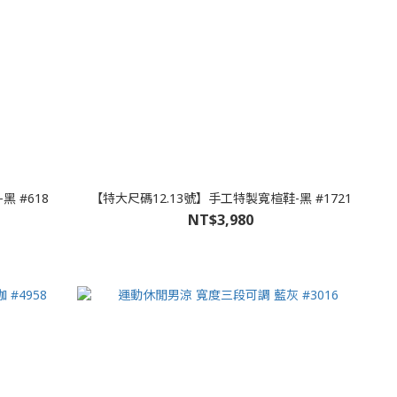
 #618
【特大尺碼12.13號】手工特製寬楦鞋-黑 #1721
NT$3,980