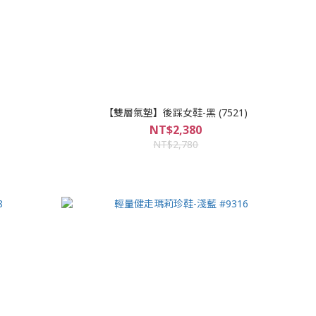
【雙層氣墊】後踩女鞋-黑 (7521)
NT$2,380
NT$2,780