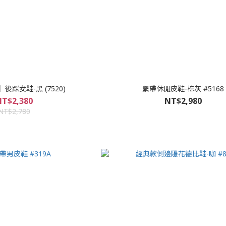
後踩女鞋-黑 (7520)
繫帶休閒皮鞋-棕灰 #5168
T$2,380
NT$2,980
NT$2,780