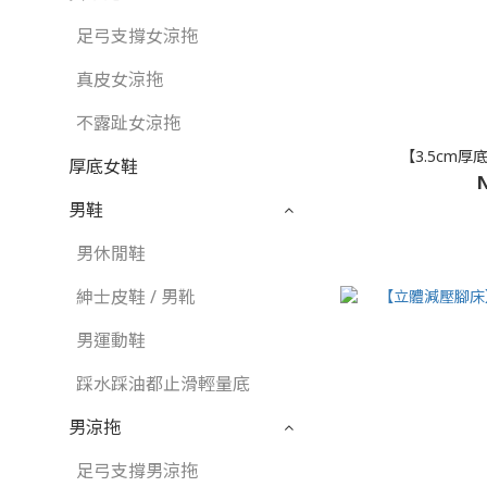
足弓支撐女涼拖
真皮女涼拖
不露趾女涼拖
【3.5cm厚
厚底女鞋
N
男鞋
男休閒鞋
紳士皮鞋 / 男靴
男運動鞋
踩水踩油都止滑輕量底
男涼拖
足弓支撐男涼拖