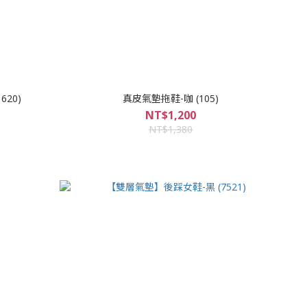
20)
真皮氣墊拖鞋-咖 (105)
NT$1,200
NT$1,380