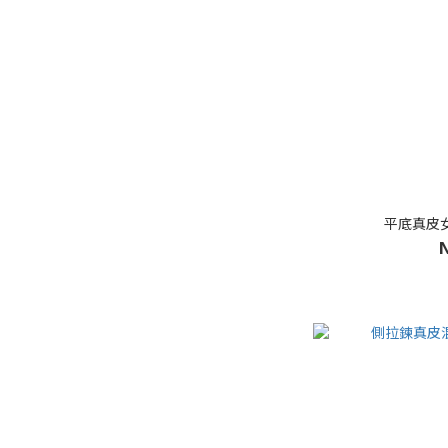
平底真皮女夾
N