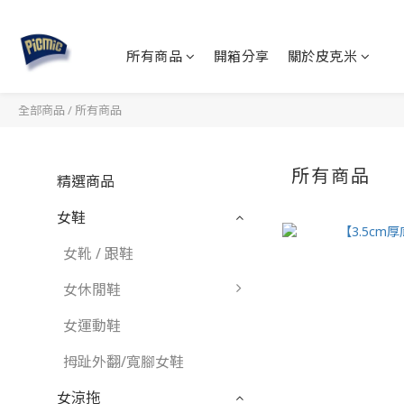
所有商品
開箱分享
關於皮克米
全部商品
/
所有商品
所有商品
精選商品
女鞋
女靴 / 跟鞋
女休閒鞋
女運動鞋
拇趾外翻/寬腳女鞋
女涼拖