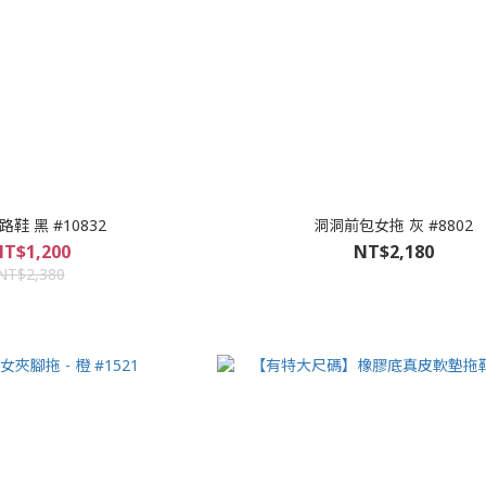
鞋 黑 #10832
洞洞前包女拖 灰 #8802
T$1,200
NT$2,180
NT$2,380