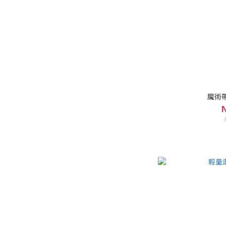
魔術帶
N