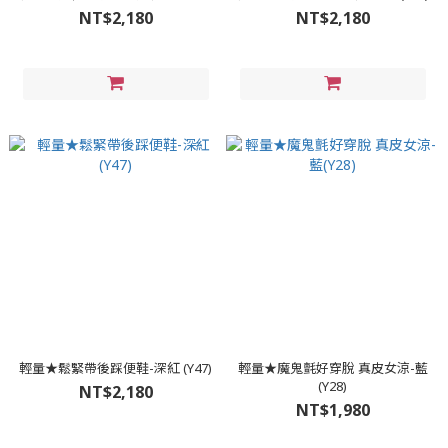
NT$2,180
NT$2,180
輕量★鬆緊帶後踩便鞋-深紅 (Y47)
輕量★魔鬼氈好穿脫 真皮女涼-藍
(Y28)
NT$2,180
NT$1,980