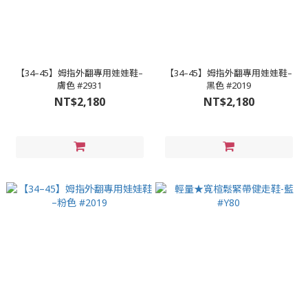
【34–45】姆指外翻專用娃娃鞋–
【34–45】姆指外翻專用娃娃鞋–
膚色 #2931
黑色 #2019
NT$2,180
NT$2,180