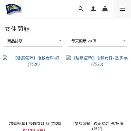
女休閒鞋
商品排序
每頁顯示 24 個
【雙層氣墊】後踩女鞋-綠 (7520)
【雙層氣墊】後踩女鞋-黑/黑底
(7520)
NT$2,380