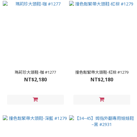
瑪莉珍大頭鞋-咖 #1277
撞色鬆緊帶大頭鞋-紅棕 #1279
NT$2,180
NT$2,180